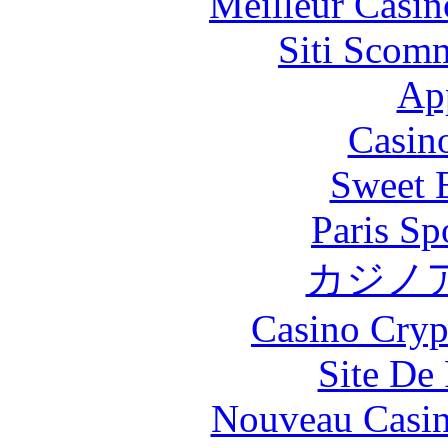
Meilleur Casin
Siti Scom
Ap
Casin
Sweet 
Paris Sp
カジノ
Casino Cryp
Site De
Nouveau Casin