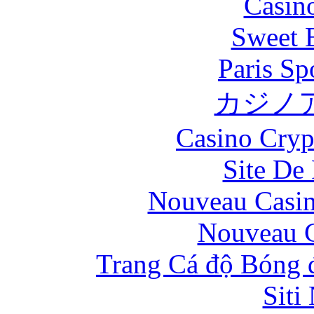
Casin
Sweet 
Paris Sp
カジノ
Casino Cryp
Site De
Nouveau Casin
Nouveau C
Trang Cá độ Bóng 
Siti