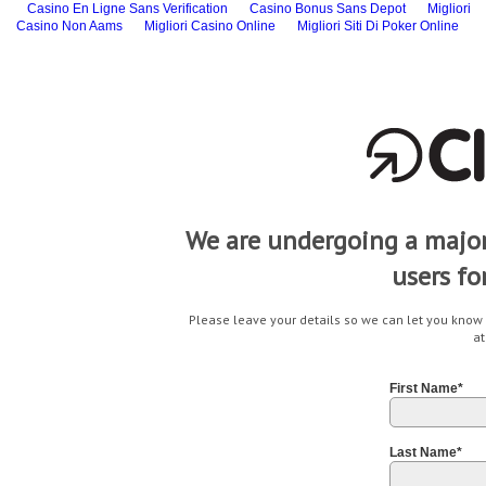
Casino En Ligne Sans Verification
Casino Bonus Sans Depot
Migliori
Casino Non Aams
Migliori Casino Online
Migliori Siti Di Poker Online
We are undergoing a major
users fo
Please leave your details so we can let you know w
at
First Name*
Last Name*